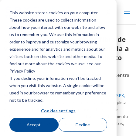
This website stores cookies on your computer.
These cookies are used to collect information
about how you interact with our website and allow
us to remember you. We use this information in
La torre de enfriamiento de fibra de
order to improve and customize your browsing
vidrio Marley NC ofrece resistencia a
experience and for analytics and metrics about our
la corrosión y fácil mantenimiento
visitors both on this website and other media. To
find out more about the cookies we use, see our
Privacy Policy
Por:
Personal técnico de refrigeración de SPX
| En:
Centro
If you decline, your information won’t be tracked
de noticias Keep It Cool
when you visit this website. A single cookie will be
used in your browser to remember your preference
Worcester, Reino Unido
–
Tecnologías de refrigeración SPX,
not to be tracked.
Inc.
,
Marley, líder de la industria que ofrece una línea completa
y servicio completo en el diseño y fabricación de torres de
Cookies settings
enfriamiento por evaporación, anuncia la torre de enfriamiento
de fibra de vidrio Marley NC, que ofrece materiales robustos,
Accept
Decline
rendimiento certificado y mantenimiento más simple.