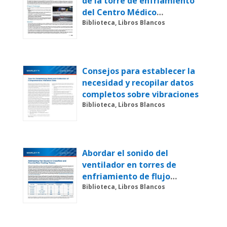
de la torre de enfriamiento
del Centro Médico
Universitario
Biblioteca, Libros Blancos
Consejos para establecer la
necesidad y recopilar datos
completos sobre vibraciones
Biblioteca, Libros Blancos
Abordar el sonido del
ventilador en torres de
enfriamiento de flujo
cruzado y contraflujo
Biblioteca, Libros Blancos