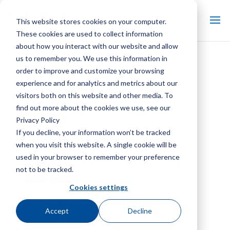
This website stores cookies on your computer.
These cookies are used to collect information
about how you interact with our website and allow
us to remember you. We use this information in
Biblioteca:
Libros blancos
order to improve and customize your browsing
experience and for analytics and metrics about our
visitors both on this website and other media. To
Gestión del agua en
sistemas adiabáticos
find out more about the cookies we use, see our
Biblioteca, Libros Blancos
Privacy Policy
If you decline, your information won’t be tracked
when you visit this website. A single cookie will be
used in your browser to remember your preference
not to be tracked.
Soluciones de gestión del
Cookies settings
agua MarleyGard™
Biblioteca, Libros Blancos
Accept
Decline