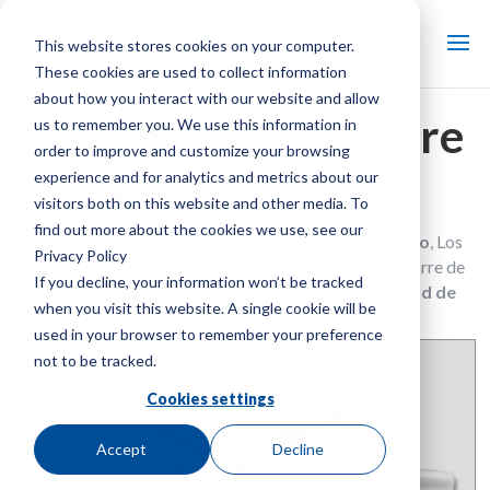
This website stores cookies on your computer.
These cookies are used to collect information
about how you interact with our website and allow
Ventiladores de torre
us to remember you. We use this information in
order to improve and customize your browsing
de enfriamiento
experience and for analytics and metrics about our
visitors both on this website and other media. To
find out more about the cookies we use, see our
Diseñado para
eficiente
y
operación de bajo sonido
, Los
Privacy Policy
ventiladores Marley aumentan el rendimiento de la torre de
If you decline, your information won’t be tracked
enfriamiento con
flujo de aire superior
y
capacidad de
when you visit this website. A single cookie will be
presión
a velocidad reducida.
used in your browser to remember your preference
not to be tracked.
Cookies settings
Accept
Decline