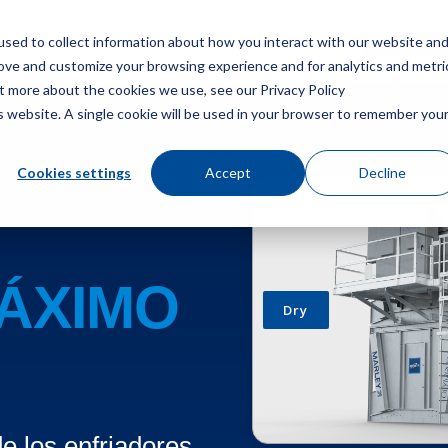
sed to collect information about how you interact with our website an
Menú
Consigue u
rove and customize your browsing experience and for analytics and metri
ut more about the cookies we use, see our Privacy Policy
is website. A single cookie will be used in your browser to remember you
Cookies settings
Accept
Decline
ÁXIMO
e los enfriadores