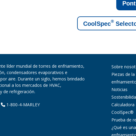
Pont
®
CoolSpec
Selecto
te líder mundial de torres de enfriamiento,
Sobre nosot
ión, condensadores evaporativos e
Piezas de la
 por aire. Durante un siglo, hemos brindado
enfriamient
pcional a los mercados de HVAC,
Noticias
y de refrigeración.
Sostenibilid
Calculadora
|
1-800-4-MARLEY
CoolSpec®
Prueba de r
¿Qué es una
enfriamient