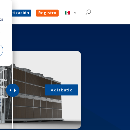
d
na cotización
Registro
cs
r