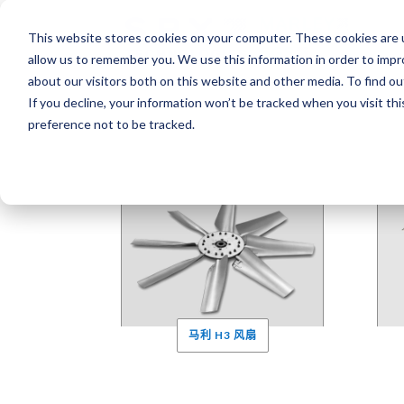
This website stores cookies on your computer. These cookies are u
allow us to remember you. We use this information in order to imp
about our visitors both on this website and other media. To find o
If you decline, your information won’t be tracked when you visit th
preference not to be tracked.
设计用于
高效的
和
低
马利 H3 风扇