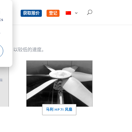
d
单
获取报价
登记
cs
r
力能力
以较低的速度。
马利 HP7I 风扇