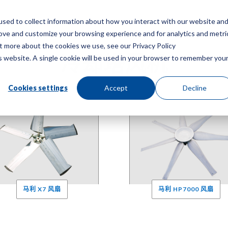
sed to collect information about how you interact with our website an
菜
rove and customize your browsing experience and for analytics and metri
ut more about the cookies we use, see our Privacy Policy
冷却塔风机
is website. A single cookie will be used in your browser to remember you
噪音运行
，Marley 风扇可提高冷却塔性能
卓越的空气流通
和
压
Cookies settings
Accept
Decline
马利 X7 风扇
马利 HP7000 风扇