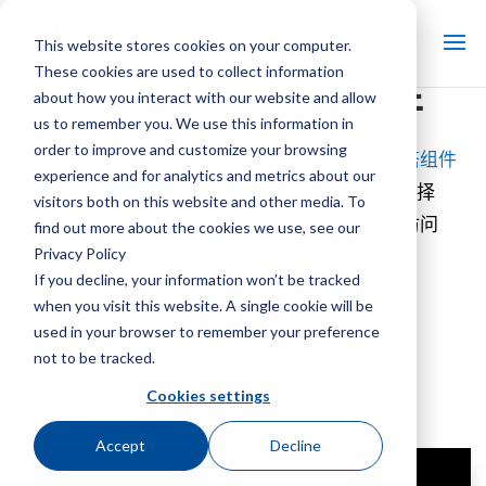
This website stores cookies on your computer.
These cookies are used to collect information
Marley FIT 选择软件
about how you interact with our website and allow
us to remember you. We use this information in
order to improve and customize your browsing
®
Marley FIT 是一款选择工具，包括
马利
冷却塔组件
experience and for analytics and metrics about our
和
热交换填充介质
在您的冷却塔设计中。
选择
visitors both on this website and other media. To
Marley CTI
-经过认证和工厂组装的产品，请访问
find out more about the cookies we use, see our
Privacy Policy
www.coolspec.com
.
If you decline, your information won’t be tracked
when you visit this website. A single cookie will be
登记
used in your browser to remember your preference
not to be tracked.
登录
Cookies settings
Accept
Decline