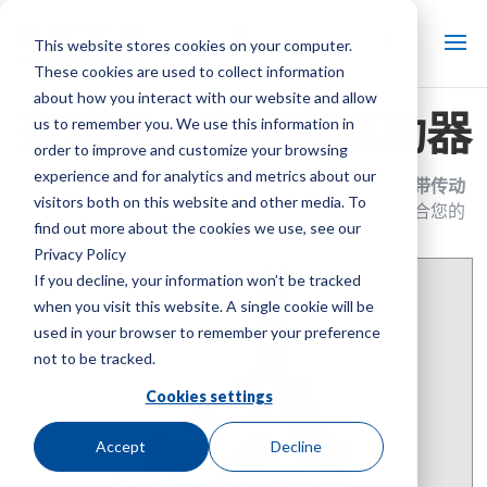
This website stores cookies on your computer.
These cookies are used to collect information
about how you interact with our website and allow
变速箱、电机和驱动器
us to remember you. We use this information in
order to improve and customize your browsing
experience and for analytics and metrics about our
冷却塔中传输电力的技术有多种，包括
齿轮传动
,
皮带传动
visitors both on this website and other media. To
和
直接驱动
. 通过平衡初始成本和运营成本来确定适合您的
find out more about the cookies we use, see our
应用的技术。
Privacy Policy
If you decline, your information won’t be tracked
when you visit this website. A single cookie will be
used in your browser to remember your preference
not to be tracked.
Cookies settings
Accept
Decline