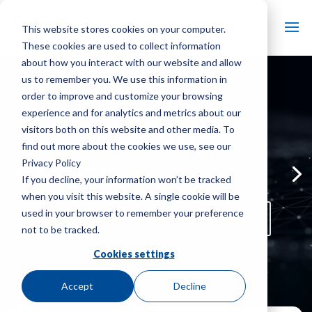
This website stores cookies on your computer.
These cookies are used to collect information
about how you interact with our website and allow
us to remember you. We use this information in
order to improve and customize your browsing
®
experience and for analytics and metrics about our
隆重介绍马利
visitors both on this website and other media. To
OlympusMAX™
find out more about the cookies we use, see our
Privacy Policy
最大容量，可靠性能。
If you decline, your information won’t be tracked
when you visit this website. A single cookie will be
used in your browser to remember your preference
探索 OlympusMAX
not to be tracked.
Cookies settings
Accept
Decline