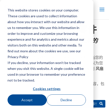
This website stores cookies on your computer.
These cookies are used to collect information
about how you interact with our website and allow
SGS 工业制冷产品零件
us to remember you. We use this information in
order to improve and customize your browsing
为您的 SGS 工业制冷产品提供优质的
experience and for analytics and metrics about our
OEM 售后组件。
visitors both on this website and other media. To
find out more about the cookies we use, see our
Privacy Policy
使用 SGS 可让您的设备保持最佳外观和运行状态。
当您的
工业制冷设备需要新部件时，SGS Refrigeration 可以为您
If you decline, your information won’t be tracked
和您的客户提供可靠、持久的解决方案，从
膨胀阀
到
风扇
when you visit this website. A single cookie will be
护罩
,
马达
到
更换线圈
.
used in your browser to remember your preference
not to be tracked.
我们的替换零件质量上乘，可与多家制造商的产品兼容，包
Cookies settings
括 Krack Industrial、Imeco、Frigid Coil 等。
Accept
Decline
立即查找您的 SGS 零件！