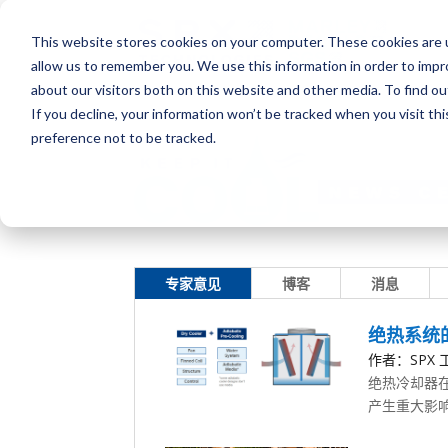
This website stores cookies on your computer. These cookies are u
allow us to remember you. We use this information in order to imp
about our visitors both on this website and other media. To find o
If you decline, your information won’t be tracked when you visit th
preference not to be tracked.
专家意见
博客
消息
绝热系统
作者：SPX 工
绝热冷却器在
产生重大影响