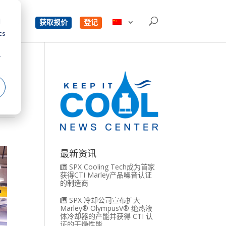
d
单
获取报价
登记
cs
r
工
最新资讯
SPX Cooling Tech成为首家
获得CTI Marley产品噪音认证
的制造商
SPX 冷却公司宣布扩大
Marley® OlympusV® 绝热液
体冷却器的产能并获得 CTI 认
证的干燥性能