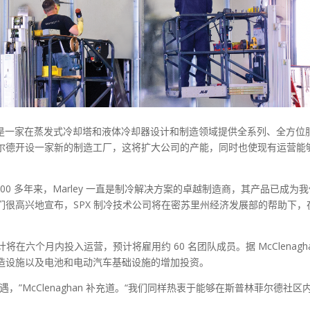
h, LLC 是一家在蒸发式冷却塔和液体冷却器设计和制造领域提供全系列、全方位
尔德开设一家新的制造工厂，这将扩大公司的产能，同时也使现有运营能
释道：“100 多年来，Marley 一直是制冷解决方案的卓越制造商，其产品已成为
很高兴地宣布，SPX 制冷技术公司将在密苏里州经济发展部的帮助下，
计将在六个月内投入运营，预计将雇用约 60 名团队成员。据 McClenagh
造设施以及电池和电动汽车基础设施的增加投资。
”McClenaghan 补充道。“我们同样热衷于能够在斯普林菲尔德社区