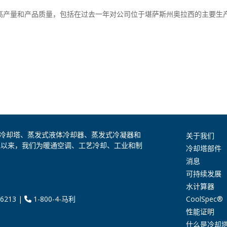
施，以提高产量和产品质量，包括在过去一年对公司位于堪萨斯州奥拉西的主要生
是全球领先的冷却塔、蒸发式液体冷却器、蒸发式冷凝器和
关于我们
纪以来，我们为暖通空调、工艺冷却、工业和制
冷却塔部件
消息
可持续发展
水计算器
CoolSpec®
6213
|
1-800-4-马利
性能证明
什么是冷却