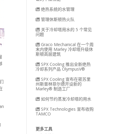
绝热系统的水管理
管理休斯顿热火队
关于冷却塔用水的 5 个常见
问题
Graco Mechanical 在一个周
末内使用 Marley 冷却塔升级休
斯顿高层建筑
服
够
SPX Cooling 推出全新绝热
冷却系列产品 OlympusV®
SPX Cooling 宣布在密苏里
我们
州斯普林菲尔德开设新的
在
Marley® 制造工厂
如何节约蒸发冷却塔的用水
an
SPX Technologies 宣布收购
TAMCO
内
更多工具