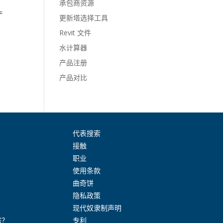
承包商资源
产
更新塔选择工具
Revit 文件
水计算器
产品注册
产品对比
代表搜索
接触
职业
使用条款
曲奇饼
隐私政策
现代奴隶制声明
塔？
专利