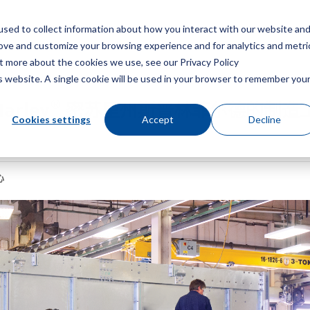
sed to collect information about how you interact with our website an
菜
rove and customize your browsing experience and for analytics and metri
ut more about the cookies we use, see our Privacy Policy
is website. A single cookie will be used in your browser to remember you
®
arley
密苏里州斯普林菲尔德的制造
Cookies settings
Accept
Decline
心