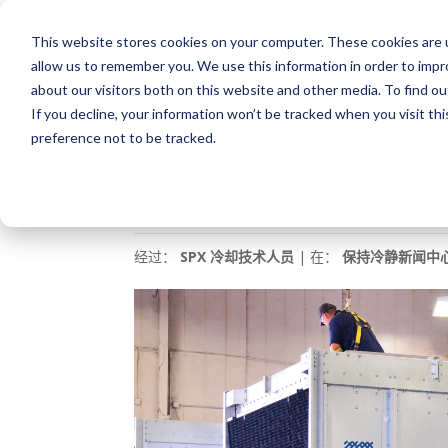
This website stores cookies on your computer. These cookies are u
allow us to remember you. We use this information in order to imp
about our visitors both on this website and other media. To find o
If you decline, your information won’t be tracked when you visit th
preference not to be tracked.
SPX Cooling 宣布开设新 M
厂
经过：
SPX 冷却技术人员
| 在：
保持冷静新闻中