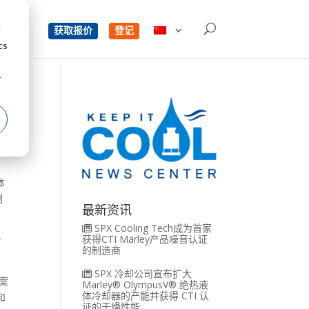
d
单
获取报价
登记
cs
r
体
制
最新资讯
SPX Cooling Tech成为首家
获得CTI Marley产品噪音认证
冷
的制造商
SPX 冷却公司宣布扩大
方案
Marley® OlympusV® 绝热液
体冷却器的产能并获得 CTI 认
和
证的干燥性能