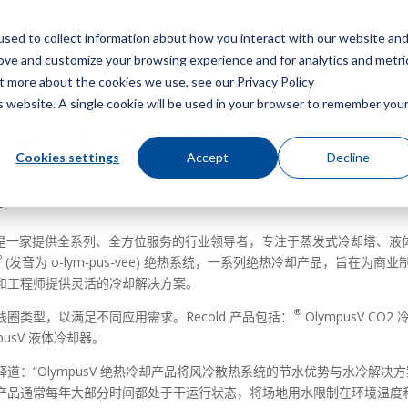
sed to collect information about how you interact with our website an
菜
rove and customize your browsing experience and for analytics and metri
ut more about the cookies we use, see our Privacy Policy
is website. A single cookie will be used in your browser to remember you
®
usV
全新绝热冷却系列产品
Cookies settings
Accept
Decline
心
h, LLC 是一家提供全系列、全方位服务的行业领导者，专注于蒸发式冷却塔、液
®
(发音为 o-lym-pus-vee) 绝热系统，一系列绝热冷却产品，旨在为商业
和工程师提供灵活的冷却解决方案。
®
类型，以满足不同应用需求。Recold 产品包括：
OlympusV CO2 
pusV 液体冷却器。
Zabel 解释道：“OlympusV 绝热冷却产品将风冷散热系统的节水优势与水冷解决
产品通常每年大部分时间都处于干运行状态，将场地用水限制在环境温度