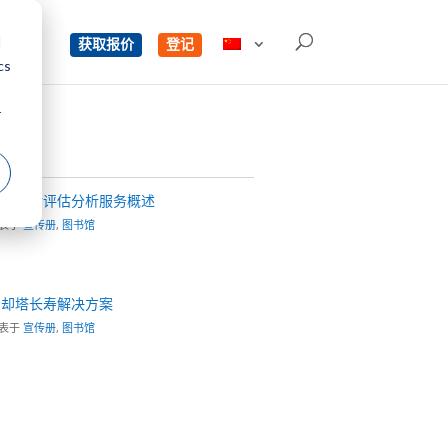
d
单
获取报价
登记
cs
r
填料污垢评估分析服务概述
表于
宣传册
,
图书馆
冷却塔长寿解决方案
表于
宣传册
,
图书馆