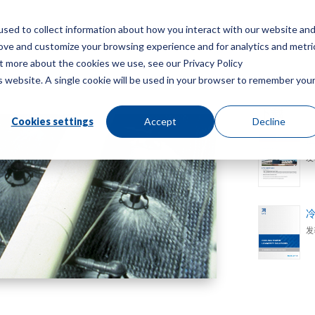
sed to collect information about how you interact with our website an
菜
rove and customize your browsing experience and for analytics and metri
ut more about the cookies we use, see our Privacy Policy
is website. A single cookie will be used in your browser to remember you
下载
Cookies settings
Accept
Decline
发
发