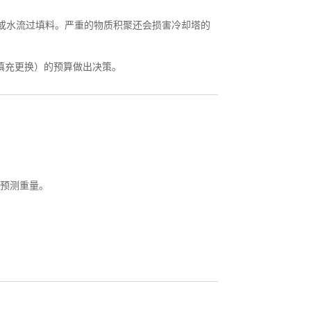
/或水流过填料。严重的物质积聚还会损害冷却塔的
填充更换）的预算做出决策。
与预测重量。