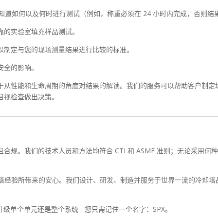
道如何以及何时进行测试（例如，称重必须在 24 小时内完成，否则结
靠的实验室填充样品测试。
以制定与您的现场测量结果进行比较的标准。
安全的影响。
于从性能和生命周期的角度对结果的解读。我们的服务可以帮助客户制定
目视检查做出决策。
规。我们的技术人员和方法均符合 CTI 和 ASME 准则；无论采用
冷却塔经验所带来的安心。我们设计、研发、制造并服务于世界一流的冷却
升级单个单元还是整个系统 - 您只需记住一个名字：SPX。