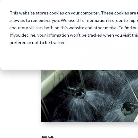
This website stores cookies on your computer. These cookies are u
allow us to remember you. We use this information in order to imp
about our visitors both on this website and other media. To find o
If you decline, your information won’t be tracked when you visit th
填料污垢评估分析
preference not to be tracked.