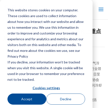
This website stores cookies on your computer.
These cookies are used to collect information
about how you interact with our website and allow
us to remember you. We use this information in
SPX 冷却技术公司将在 Mech 展会上重点
order to improve and customize your browsing
展示售后冷却塔组件和培训
experience and for analytics and metrics about our
visitors both on this website and other media. To
find out more about the cookies we use, see our
经过：
SPX 冷却技术人员
| 在：
保持冷静新闻中心
Privacy Policy
If you decline, your information won’t be tracked
堪萨斯州欧弗兰帕克
–
SPX 冷却技术公司
在蒸发冷却塔和空气冷
when you visit this website. A single cookie will be
却热交换器的设计和制造领域，提供全系列、全方位服务的行业领
®
used in your browser to remember your preference
导者，将展示 Marley
冷却塔组件，并在 2018 年 10 月 21 日至
not to be tracked.
24 日在加利福尼亚州亨廷顿海滩举行的美国机械服务承包商协会
(MSCA) 教育会议上推广公司的服务承包商培训系列——“马利冷却
Cookies settings
学校”。
Accept
Decline
SPX Cooling Technologies 展位 #26 将展示冷却塔组件，包括
Marley MBX 填料和 MBX“EZ Pack”填料、Marley X7 风扇、