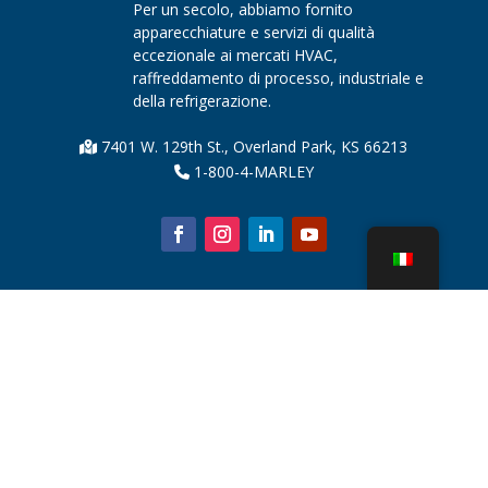
Per un secolo, abbiamo fornito
apparecchiature e servizi di qualità
eccezionale ai mercati HVAC,
raffreddamento di processo, industriale e
della refrigerazione.
7401 W. 129th St., Overland Park, KS 66213
1-800-4-MARLEY
Chi siamo
Parti della torre di raffreddamento
Notizia
Sostenibilità
Calcolatore dell'acqua
CoolSpec®
Prova in termini di prestazioni