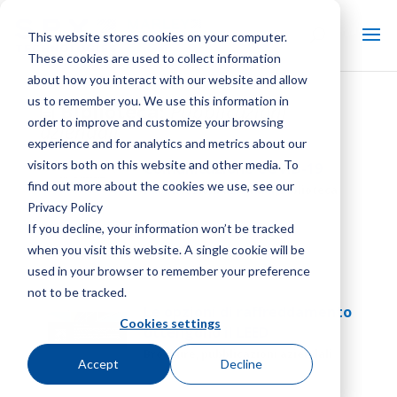
This website stores cookies on your computer.
These cookies are used to collect information
about how you interact with our website and allow
us to remember you. We use this information in
Biblioteca:
Pubblicazioni
order to improve and customize your browsing
aziendali
experience and for analytics and metrics about our
visitors both on this website and other media. To
Comunicazione COVID-19
find out more about the cookies we use, see our
Pubblicazioni aziendali, Biblioteca
Privacy Policy
If you decline, your information won’t be tracked
when you visit this website. A single cookie will be
used in your browser to remember your preference
not to be tracked.
Le opzioni di raffreddamento
Cookies settings
ottengono il LEED
Brochure, pubblicazioni aziendali
Accept
Decline