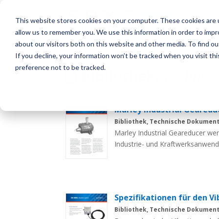
This website stores cookies on your computer. These cookies are u
allow us to remember you. We use this information in order to imp
about our visitors both on this website and other media. To find o
If you decline, your information won’t be tracked when you visit th
preference not to be tracked.
Bibliothek:
Technis
Marley Industrial Gearedu
Bibliothek, Technische Dokumen
Marley Industrial Geareducer wer
Industrie- und Kraftwerksanwendu
Form und Funktion geht ihr Des
Anforderungen hinaus, um sowoh
maximieren als auch den Wartun
Spezifikationen für den Vi
Bibliothek, Technische Dokumen