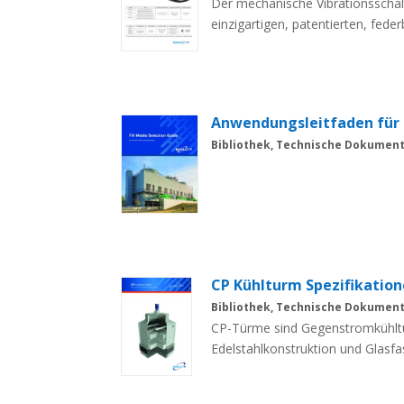
Der mechanische Vibrationsschal
einzigartigen, patentierten, fed
Sensor, der keinen Strom benöti
Anwendungsleitfaden für
Bibliothek, Technische Dokumen
CP Kühlturm Spezifikatio
Bibliothek, Technische Dokumen
CP-Türme sind Gegenstromkühlt
Edelstahlkonstruktion und Glasfas
mittlere industrielle Prozessla
Wasser ausgelegt sind. Seit mehr 