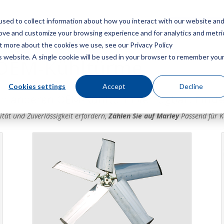
sed to collect information about how you interact with our website an
Speisekarte
Ein Angebot
rove and customize your browsing experience and for analytics and metri
ut more about the cookies we use, see our Privacy Policy
is website. A single cookie will be used in your browser to remember you
e OEM-Kühltürme
Cookies settings
Accept
Decline
Ihren anderen OEM-Kühlturm verfügbar.
Finde
tät und Zuverlässigkeit erfordern,
Zählen Sie auf Marley
Passend für 