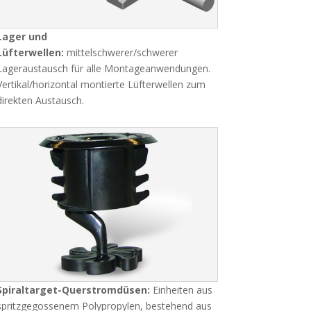
Lager und
Lüfterwellen:
mittelschwerer/schwerer
Lageraustausch für alle Montageanwendungen.
Vertikal/horizontal montierte Lüfterwellen zum
direkten Austausch.
Spiraltarget-Querstromdüsen:
Einheiten aus
spritzgegossenem Polypropylen, bestehend aus