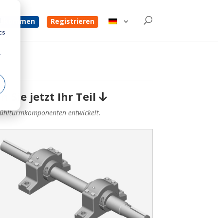
d
 bekommen
Registrieren
cs
r
n Sie jetzt Ihr Teil
Kühlturmkomponenten entwickelt.