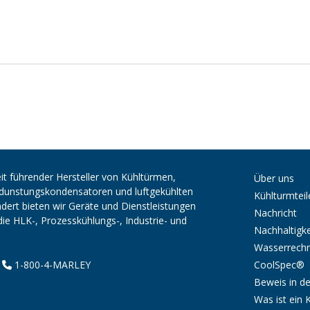
it führender Hersteller von Kühltürmen,
Über uns
erdunstungskondensatoren und luftgekühlten
Kühlturmteil
ert bieten wir Geräte und Dienstleistungen
Nachricht
die HLK-, Prozesskühlungs-, Industrie- und
Nachhaltigke
Wasserrech
CoolSpec®
|
1-800-4-MARLEY
Beweis in de
Was ist ein 