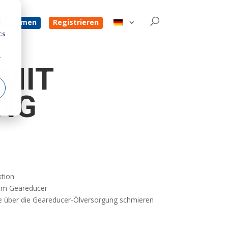
d
 bekommen
Registrieren
cs
r
MIT
NG
tion
 am Geareducer
re über die Geareducer-Ölversorgung schmieren