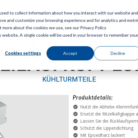
sed to collect information about how you interact with our website an
Speisekarte
Ein Angebot
rove and customize your browsing experience and for analytics and metri
ut more about the cookies we use, see our Privacy Policy
is website. A single cookie will be used in your browser to remember you
CKLAUFSPERRE 
Cookies settings
Accept
Decline
REILAUFKUPPLU
KÜHLTURMTEILE
Produktdetails:
Nutzt die Abhebe-Klemmfunk
Ersetzt die Ritzelkäfigkappe
Lassen Sie die Rücklaufsper
Schützt die Lippendichtung
Mit Epoxidharz lackiert