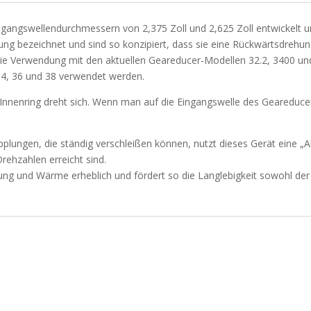
ingangswellendurchmessern von 2,375 Zoll und 2,625 Zoll entwickelt u
lung bezeichnet und sind so konzipiert, dass sie eine Rückwärtsdrehun
 die Verwendung mit den aktuellen Geareducer-Modellen 32.2, 3400 un
.4, 36 und 38 verwendet werden.
r Innenring dreht sich. Wenn man auf die Eingangswelle des Geareducers
lungen, die ständig verschleißen können, nutzt dieses Gerät eine „Ab
rehzahlen erreicht sind.
bung und Wärme erheblich und fördert so die Langlebigkeit sowohl de