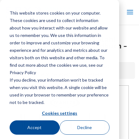
This website stores cookies on your computer.
These cookies are used to collect information
about how you interact with our website and allow
us to remember you. We use this information in
Marley HCT Holz- und Stahl-
order to improve and customize your browsing
Doppelfluss-Benutzerhandbuch –
experience and for analytics and metrics about our
Nicht aktuell
visitors both on this website and other media. To
find out more about the cookies we use, see our
Startseite / Bibliothek /
Marley HCT Holz- und Stahl-
Privacy Policy
Doppelfluss-Benutzerhandbuch – Nicht aktuell
If you decline, your information won’t be tracked
when you visit this website. A single cookie will be
used in your browser to remember your preference
not to be tracked.
Cookies settings
Accept
Decline