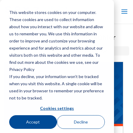
This website stores cookies on your computer.
These cookies are used to collect information
about how you interact with our website and allow
us to remember you. We use this information in
Marley MC Flüssigkeitskühler
order to improve and customize your browsing
experience and for analytics and metrics about our
Startseite / Bibliothek /
Marley MC Flüssigkeitskühler
visitors both on this website and other media. To
find out more about the cookies we use, see our
Privacy Policy
If you decline, your information won’t be tracked
when you visit this website. A single cookie will be
used in your browser to remember your preference
not to be tracked.
Cookies settings
Accept
Decline