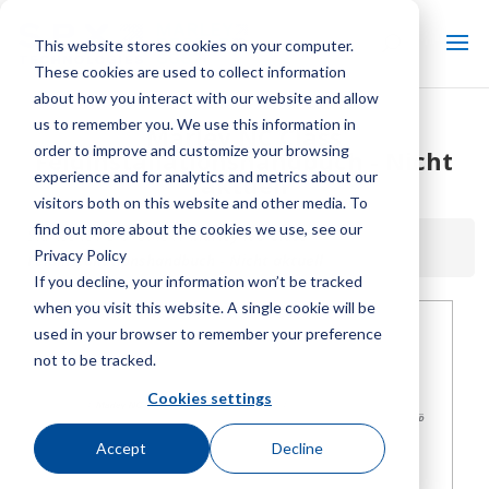
This website stores cookies on your computer.
These cookies are used to collect information
about how you interact with our website and allow
us to remember you. We use this information in
Marley NC Class
order to improve and customize your browsing
Feldinstallationshandbuch - Nicht
experience and for analytics and metrics about our
aktuell
visitors both on this website and other media. To
find out more about the cookies we use, see our
Startseite / Bibliothek /
Marley NC Class
Privacy Policy
Feldinstallationshandbuch - Nicht aktuell
If you decline, your information won’t be tracked
when you visit this website. A single cookie will be
used in your browser to remember your preference
not to be tracked.
Cookies settings
Accept
Decline