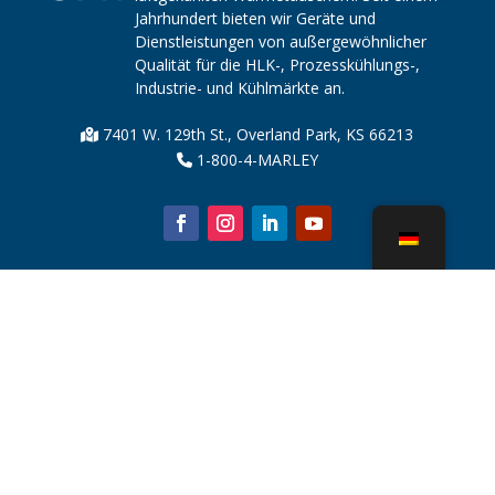
Jahrhundert bieten wir Geräte und
Dienstleistungen von außergewöhnlicher
Qualität für die HLK-, Prozesskühlungs-,
Industrie- und Kühlmärkte an.
7401 W. 129th St., Overland Park, KS 66213
1-800-4-MARLEY
Über uns
Kühlturmteile
Nachricht
Nachhaltigkeit
Wasserrechner
CoolSpec®
Beweis in der Leistung
Was ist ein Kühlturm?