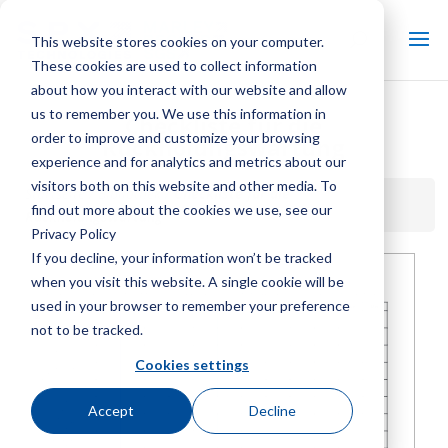
This website stores cookies on your computer.
These cookies are used to collect information
about how you interact with our website and allow
us to remember you. We use this information in
Checkliste für die
order to improve and customize your browsing
Rückholungswartung
experience and for analytics and metrics about our
visitors both on this website and other media. To
Startseite / Bibliothek /
Checkliste für die
find out more about the cookies we use, see our
Rückholungswartung
Privacy Policy
If you decline, your information won’t be tracked
when you visit this website. A single cookie will be
used in your browser to remember your preference
not to be tracked.
Cookies settings
Accept
Decline