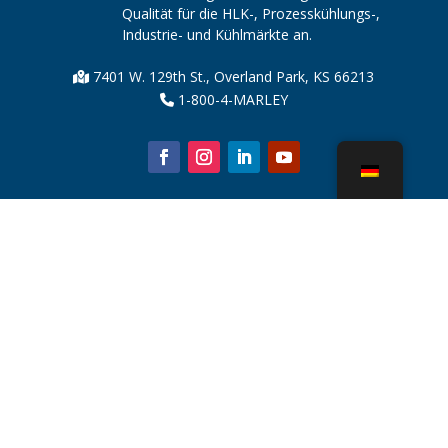
Qualität für die HLK-, Prozesskühlungs-,
Industrie- und Kühlmärkte an.
7401 W. 129th St., Overland Park, KS 66213
1-800-4-MARLEY
Über uns
Kühlturmteile
Nachricht
Nachhaltigkeit
Wasserrechner
CoolSpec®
Beweis in der Leistung
Was ist ein Kühlturm?
SPX Technologies