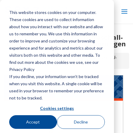
This website stores cookies on your computer.
These cookies are used to collect information
about how you interact with our website and allow
us to remember you. We use this information in
Technische Daten für Ultraschall-
order to improve and customize your browsing
Ölniveauschalter und -steuerungen
experience and for analytics and metrics about our
visitors both on this website and other media. To
Startseite / Bibliothek /
Technische Daten für Ultraschall-
find out more about the cookies we use, see our
Ölniveauschalter und -steuerungen
Privacy Policy
If you decline, your information won’t be tracked
when you visit this website. A single cookie will be
used in your browser to remember your preference
not to be tracked.
Cookies settings
Accept
Decline