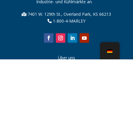
Industrie- und Kühlmärkte an.
7401 W. 129th St., Overland Park, KS 66213
1-800-4-MARLEY
Über uns
Kühlturmteile
Nachricht
Nachhaltigkeit
Wasserrechner
CoolSpec®
Beweis in der Leistung
Was ist ein Kühlturm?
SPX Technologies