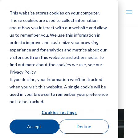
This website stores cookies on your computer.
These cookies are used to collect information
about how you interact with our website and allow
us to remember you. We use this information in
®
ClearSky
Broschüre zur
order to improve and customize your browsing
Abgasreinigung
experience and for analytics and metrics about our
visitors both on this website and other media. To
Broschüre zur
find out more about the cookies we use, see our
Abgasreinigung
Privacy Policy
If you decline, your information won’t be tracked
F400 ClearSky Kühlturm
when you visit this website. A single cookie will be
Benutzerhandbuch
used in your browser to remember your preference
not to be tracked.
Cookies settings
Accept
Decline