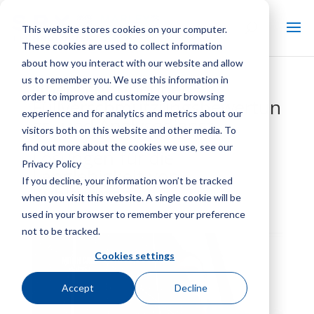
This website stores cookies on your computer.
These cookies are used to collect information
about how you interact with our website and allow
us to remember you. We use this information in
Übersicht über den
order to improve and customize your browsing
Füllverschmutzungsbewertun
experience and for analytics and metrics about our
gs- und Analysedienst
visitors both on this website and other media. To
find out more about the cookies we use, see our
Lösungen für die
Privacy Policy
Langlebigkeit von
If you decline, your information won’t be tracked
Kühltürmen
when you visit this website. A single cookie will be
used in your browser to remember your preference
not to be tracked.
Cookies settings
Accept
Decline