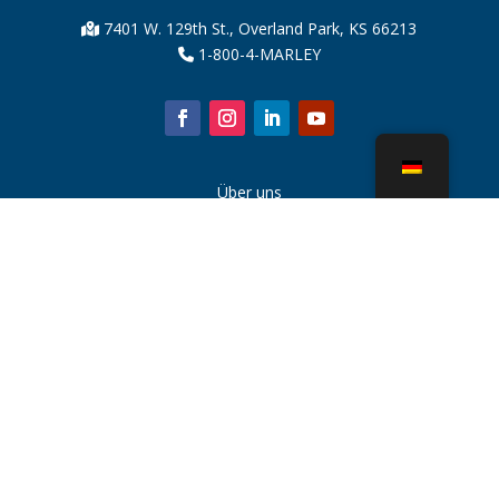
7401 W. 129th St., Overland Park, KS 66213
1-800-4-MARLEY
Über uns
Kühlturmteile
Nachricht
Nachhaltigkeit
Wasserrechner
CoolSpec®
Beweis in der Leistung
Was ist ein Kühlturm?
SPX Technologies
Rep-Suche