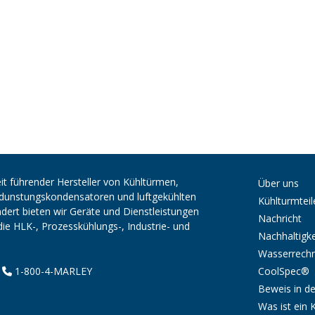
it führender Hersteller von Kühltürmen,
Über uns
erdunstungskondensatoren und luftgekühlten
Kühlturmteil
ert bieten wir Geräte und Dienstleistungen
Nachricht
die HLK-, Prozesskühlungs-, Industrie- und
Nachhaltigke
Wasserrech
CoolSpec®
|
1-800-4-MARLEY
Beweis in de
Was ist ein 