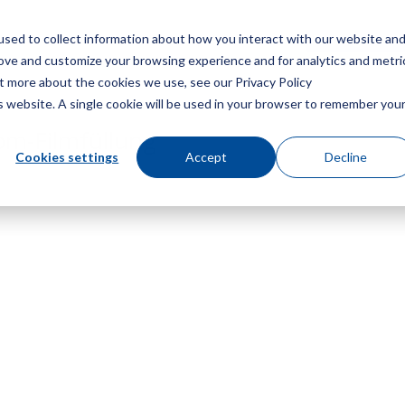
sed to collect information about how you interact with our website an
Speisekarte
Ein Angebot
rove and customize your browsing experience and for analytics and metri
ut more about the cookies we use, see our Privacy Policy
is website. A single cookie will be used in your browser to remember you
m-Filmfüllung
Cookies settings
Accept
Decline