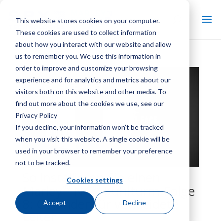
This website stores cookies on your computer.
These cookies are used to collect information
about how you interact with our website and allow
us to remember you. We use this information in
order to improve and customize your browsing
experience and for analytics and metrics about our
visitors both on this website and other media. To
find out more about the cookies we use, see our
Privacy Policy
If you decline, your information won’t be tracked
when you visit this website. A single cookie will be
used in your browser to remember your preference
not to be tracked.
So installieren Sie einen
Cookies settings
®
®
Marley
NC
Kühlturm Folge
8: Geländer für verkleidete
Accept
Decline
Leiter