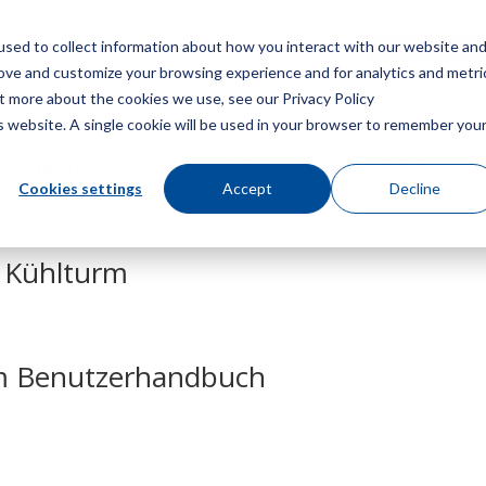
sed to collect information about how you interact with our website an
Speisekarte
Ein Angebot
rove and customize your browsing experience and for analytics and metri
ut more about the cookies we use, see our Privacy Policy
is website. A single cookie will be used in your browser to remember you
zifikationen für Marley NC Alpha
Cookies settings
Accept
Decline
a Kühlturm
m Benutzerhandbuch