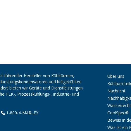
it führender Hersteller von Kühltürmen,
Über uns
erdunstungskondensatoren und luftgekühlten
Kühlturmteil
ert bieten wir Geräte und Dienstleistungen
Nachricht
die HLK-, Prozesskühlungs-, Industrie- und
Nachhaltigke
Wasserrech
CoolSpec®
|
1-800-4-MARLEY
Beweis in de
Was ist ein 