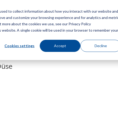
sed to collect information about how you interact with our website an
Speisekarte
Ein Angebot
rove and customize your browsing experience and for analytics and metri
ut more about the cookies we use, see our Privacy Policy
is website. A single cookie will be used in your browser to remember you
turm
Cookies settings
Accept
Decline
Düse