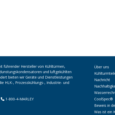
it führender Hersteller von Kühltürmen,
Über uns
erdunstungskondensatoren und luftgekühlten
Kühlturmteil
ert bieten wir Geräte und Dienstleistungen
Nachricht
die HLK-, Prozesskühlungs-, Industrie- und
Nachhaltigke
Wasserrech
CoolSpec®
|
1-800-4-MARLEY
Beweis in de
Was ist ein 