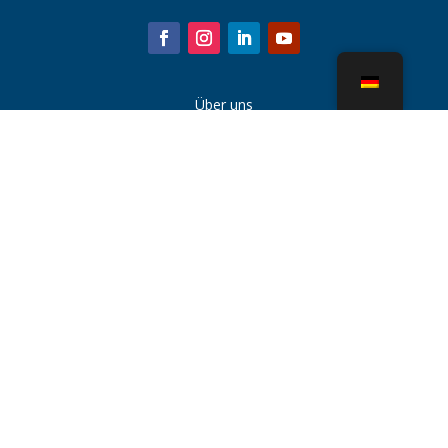
Über uns
Kühlturmteile
Nachricht
Nachhaltigkeit
Wasserrechner
CoolSpec®
Beweis in der Leistung
Was ist ein Kühlturm?
SPX Technologies
Rep-Suche
Kontakt
Karriere
Nutzungsbedingungen