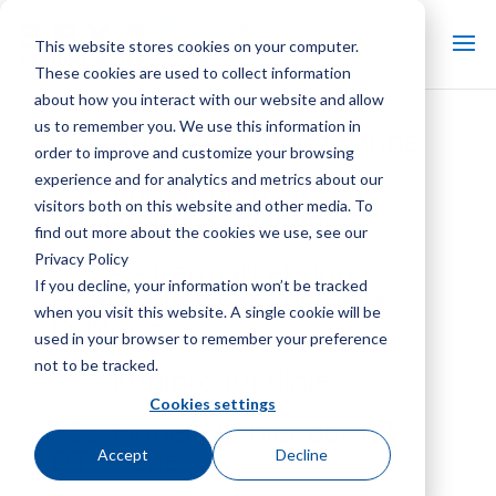
This website stores cookies on your computer.
These cookies are used to collect information
about how you interact with our website and allow
us to remember you. We use this information in
SGS Heißgas-Auffangwanne
order to improve and customize your browsing
experience and for analytics and metrics about our
SGS-Vorteilsblatt zu
visitors both on this website and other media. To
Verdampferschlangen
find out more about the cookies we use, see our
Privacy Policy
SGS – Aftermarket und
If you decline, your information won’t be tracked
Ersatzteile für industrielle
when you visit this website. A single cookie will be
Kühlung
used in your browser to remember your preference
not to be tracked.
SGS-Kühlproduktlinie
Cookies settings
SGS-Einheitskühler der DT-
DTX-Serie
Accept
Decline