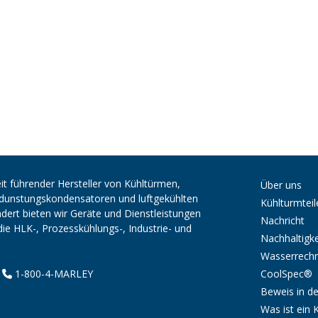
it führender Hersteller von Kühltürmen,
Über uns
erdunstungskondensatoren und luftgekühlten
Kühlturmteil
ert bieten wir Geräte und Dienstleistungen
Nachricht
die HLK-, Prozesskühlungs-, Industrie- und
Nachhaltigke
Wasserrech
CoolSpec®
|
1-800-4-MARLEY
Beweis in de
Was ist ein 