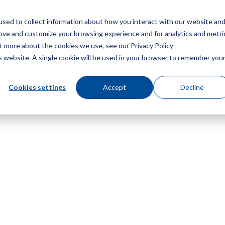
sed to collect information about how you interact with our website an
Speisekarte
Ein Angebot
rove and customize your browsing experience and for analytics and metri
ut more about the cookies we use, see our Privacy Policy
is website. A single cookie will be used in your browser to remember you
s Kühlturms des Universitätsklinikums
Cookies settings
Accept
Decline