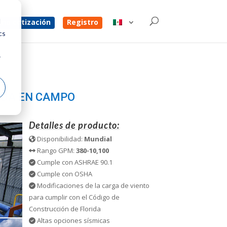
d
na cotización
Registro
cs
r
A
IDA EN CAMPO
Detalles de producto:
Disponibilidad:
Mundial
Rango GPM:
380-10,100
Cumple con ASHRAE 90.1
Cumple con OSHA
Modificaciones de la carga de viento
para cumplir con el Código de
Construcción de Florida
Altas opciones sísmicas