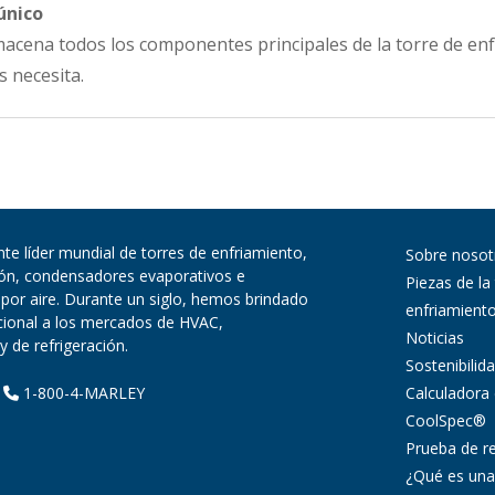
único
lmacena todos los componentes principales de la torre de en
s necesita.
te líder mundial de torres de enfriamiento,
Sobre nosot
ión, condensadores evaporativos e
Piezas de la
 por aire. Durante un siglo, hemos brindado
enfriamient
pcional a los mercados de HVAC,
Noticias
y de refrigeración.
Sostenibilid
Calculadora
|
1-800-4-MARLEY
CoolSpec®
Prueba de r
¿Qué es una