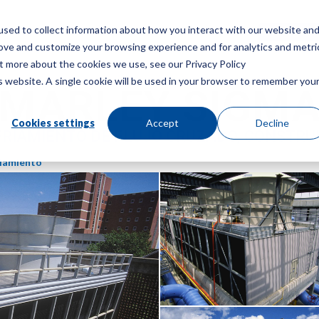
sed to collect information about how you interact with our website an
Menú
Consigue u
rove and customize your browsing experience and for analytics and metri
ut more about the cookies we use, see our Privacy Policy
is website. A single cookie will be used in your browser to remember you
MARLEY SIGM
Cookies settings
Accept
Decline
FRIAMIENTO DE FLUJO CRUZADO, CONSTRU
riamiento