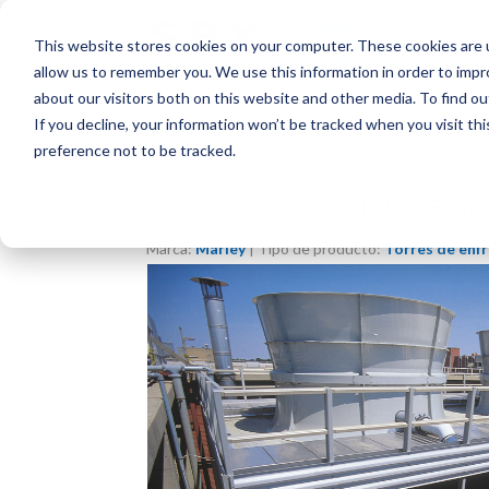
This website stores cookies on your computer. These cookies are u
allow us to remember you. We use this information in order to imp
about our visitors both on this website and other media. To find o
If you decline, your information won’t be tracked when you visit th
preference not to be tracked.
TORRE DE EN
Marca:
Marley
| Tipo de producto:
Torres de enf