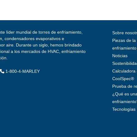
te líder mundial de torres de enfriamiento,
Sobre nosot
ión, condensadores evaporativos e
Piezas de la
por aire. Durante un siglo, hemos brindado
enfriamiento
cional a los mercados de HVAC, enfriamiento
Noticias
ción.
Sostenibilid
Calculadora
|
1-800-4-MARLEY
CoolSpec®
Prueba de r
¿Qué es una
enfriamiento
Tecnologías