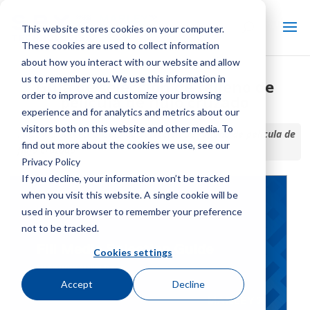
This website stores cookies on your computer.
These cookies are used to collect information
about how you interact with our website and allow
us to remember you. We use this information in
Guía de selección de relleno de
order to improve and customize your browsing
película de flujo cruzado
experience and for analytics and metrics about our
visitors both on this website and other media. To
Inicio / Biblioteca /
Guía de selección de relleno de película de
find out more about the cookies we use, see our
flujo cruzado
Privacy Policy
If you decline, your information won’t be tracked
when you visit this website. A single cookie will be
used in your browser to remember your preference
not to be tracked.
Cookies settings
Accept
Decline