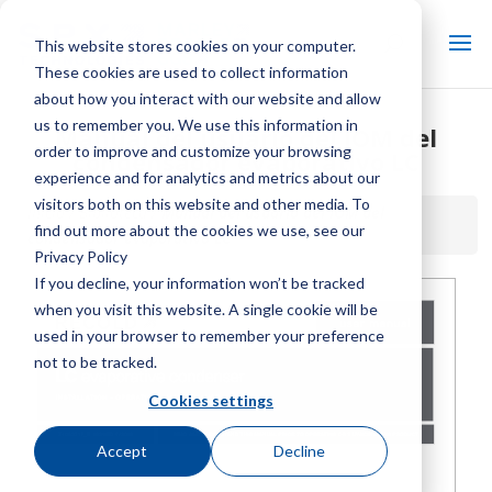
This website stores cookies on your computer.
These cookies are used to collect information
about how you interact with our website and allow
us to remember you. We use this information in
Manual del usuario del IOM del
order to improve and customize your browsing
condensador evaporativo LC
experience and for analytics and metrics about our
visitors both on this website and other media. To
Inicio / Biblioteca /
Manual del usuario del IOM del
find out more about the cookies we use, see our
condensador evaporativo LC
Privacy Policy
If you decline, your information won’t be tracked
when you visit this website. A single cookie will be
used in your browser to remember your preference
not to be tracked.
Cookies settings
Accept
Decline