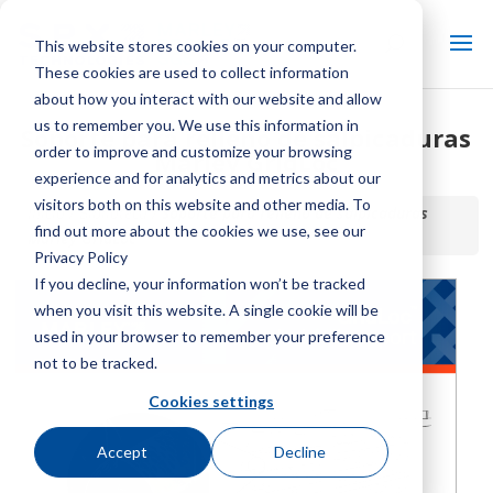
This website stores cookies on your computer.
These cookies are used to collect information
about how you interact with our website and allow
us to remember you. We use this information in
Soporte para relleno de salpicaduras
order to improve and customize your browsing
Marley GridLoc
experience and for analytics and metrics about our
visitors both on this website and other media. To
Inicio / Biblioteca /
Soporte para relleno de salpicaduras
find out more about the cookies we use, see our
Marley GridLoc
Privacy Policy
If you decline, your information won’t be tracked
when you visit this website. A single cookie will be
used in your browser to remember your preference
not to be tracked.
Cookies settings
Accept
Decline