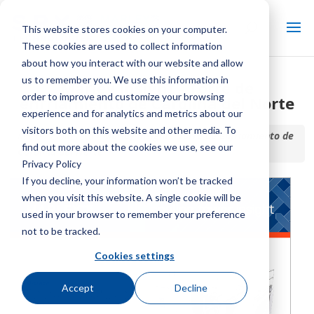
This website stores cookies on your computer.
These cookies are used to collect information
about how you interact with our website and allow
us to remember you. We use this information in
Marley Insight - Torre de
order to improve and customize your browsing
enfriamiento de Carolina del Norte
experience and for analytics and metrics about our
visitors both on this website and other media. To
Inicio / Biblioteca /
Marley Insight - Torre de enfriamiento de
find out more about the cookies we use, see our
Carolina del Norte
Privacy Policy
If you decline, your information won’t be tracked
when you visit this website. A single cookie will be
used in your browser to remember your preference
not to be tracked.
Cookies settings
Accept
Decline