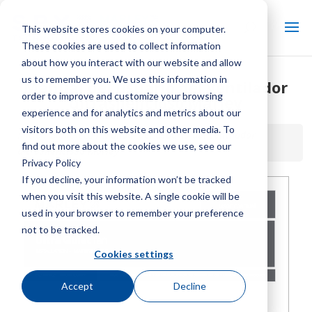
This website stores cookies on your computer.
These cookies are used to collect information
about how you interact with our website and allow
us to remember you. We use this information in
Manual del usuario del ventilador
order to improve and customize your browsing
ultrasilencioso Marley
experience and for analytics and metrics about our
visitors both on this website and other media. To
Inicio / Biblioteca /
Manual del usuario del ventilador
find out more about the cookies we use, see our
ultrasilencioso Marley
Privacy Policy
If you decline, your information won’t be tracked
when you visit this website. A single cookie will be
used in your browser to remember your preference
not to be tracked.
Cookies settings
Accept
Decline