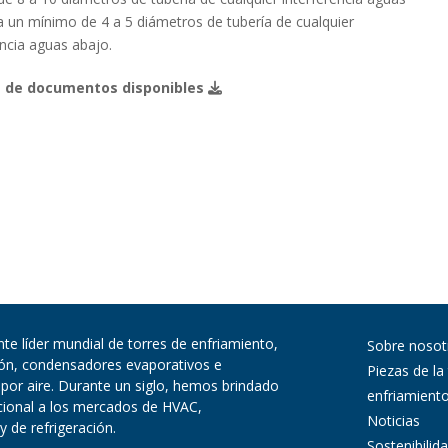
 a un mínimo de 4 a 5 diámetros de tubería de cualquier
encia aguas abajo.
 de documentos disponibles
te líder mundial de torres de enfriamiento,
Sobre nosot
ión, condensadores evaporativos e
Piezas de la
 por aire. Durante un siglo, hemos brindado
enfriamient
pcional a los mercados de HVAC,
Noticias
y de refrigeración.
Sostenibilid