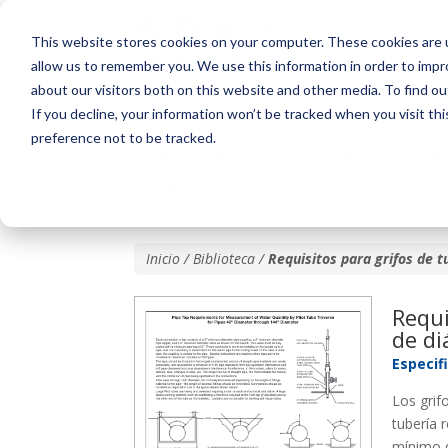
This website stores cookies on your computer. These cookies are u
allow us to remember you. We use this information in order to imp
about our visitors both on this website and other media. To find o
If you decline, your information won’t be tracked when you visit th
preference not to be tracked.
Requisitos para grifos
diámetro)
Inicio / Biblioteca /
Requisitos para grifos de 
Requi
de di
Especif
Los grif
tubería 
mínimo d