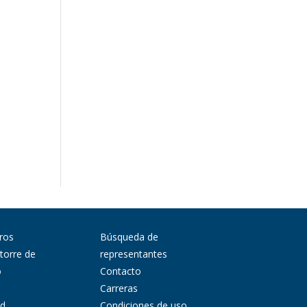
ros
Búsqueda de
 torre de
representantes
o
Contacto
Carreras
ad
Condiciones de uso