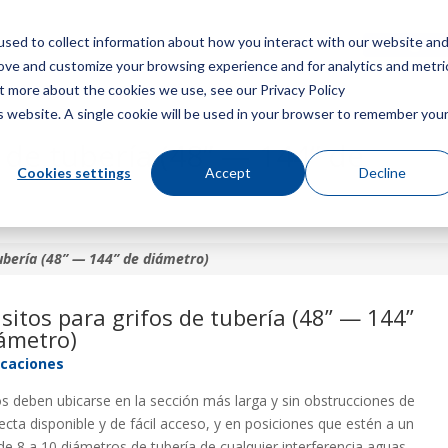
sed to collect information about how you interact with our website an
Menú
Consigue u
rove and customize your browsing experience and for analytics and metri
ut more about the cookies we use, see our Privacy Policy
is website. A single cookie will be used in your browser to remember you
 de tubería (48” — 144” de
Cookies settings
Accept
Decline
tubería (48” — 144” de diámetro)
sitos para grifos de tubería (48” — 144”
ámetro)
icaciones
os deben ubicarse en la sección más larga y sin obstrucciones de
recta disponible y de fácil acceso, y en posiciones que estén a un
e 8 a 10 diámetros de tubería de cualquier interferencia aguas