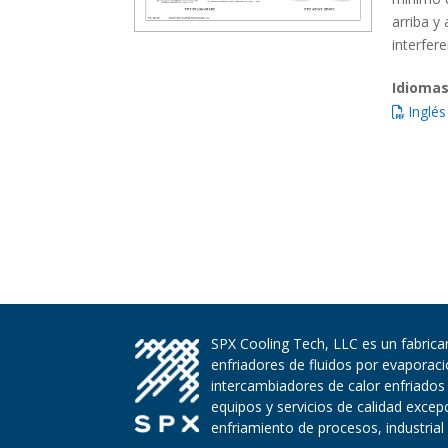
arriba y
interfer
Idiomas
Inglés
SPX Cooling Tech, LLC es un fabrican
enfriadores de fluidos por evaporac
intercambiadores de calor enfriados
equipos y servicios de calidad exce
enfriamiento de procesos, industrial 