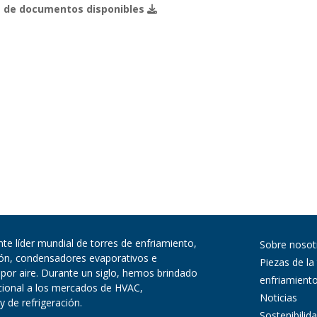
 de documentos disponibles
te líder mundial de torres de enfriamiento,
Sobre nosot
ión, condensadores evaporativos e
Piezas de la
 por aire. Durante un siglo, hemos brindado
enfriamient
pcional a los mercados de HVAC,
Noticias
y de refrigeración.
Sostenibilid