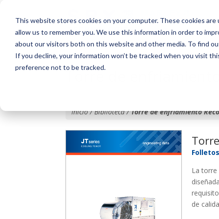
This website stores cookies on your computer. These cookies are u
allow us to remember you. We use this information in order to imp
about our visitors both on this website and other media. To find o
If you decline, your information won’t be tracked when you visit th
preference not to be tracked.
Torre de enfriamiento
Inicio / Biblioteca /
Torre de enfriamiento Recol
Torre
Folleto
La torre
diseñada
requisit
de calid