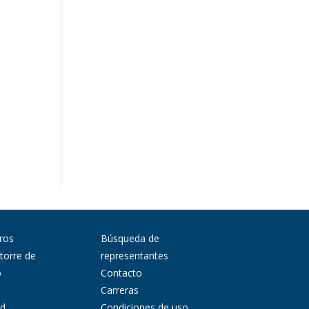
ros
Búsqueda de
 torre de
representantes
o
Contacto
Carreras
ad
Condiciones de uso