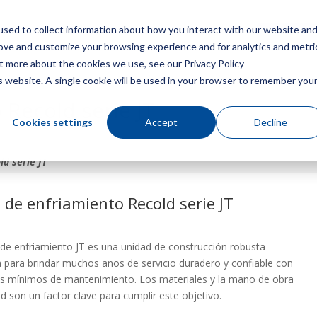
sed to collect information about how you interact with our website an
Menú
Consigue u
rove and customize your browsing experience and for analytics and metri
ut more about the cookies we use, see our Privacy Policy
is website. A single cookie will be used in your browser to remember you
 Recold serie JT
Cookies settings
Accept
Decline
d serie JT
 de enfriamiento Recold serie JT
s
 de enfriamiento JT es una unidad de construcción robusta
 para brindar muchos años de servicio duradero y confiable con
os mínimos de mantenimiento. Los materiales y la mano de obra
ad son un factor clave para cumplir este objetivo.