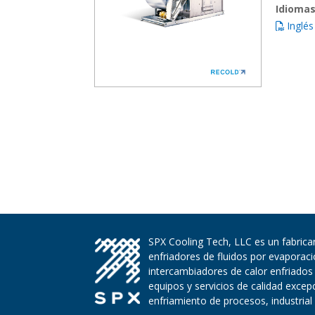
Idiomas
Inglés
SPX Cooling Tech, LLC es un fabrican
enfriadores de fluidos por evaporac
intercambiadores de calor enfriados
equipos y servicios de calidad exce
enfriamiento de procesos, industrial 