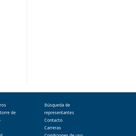
ros
Búsqueda de
 torre de
representantes
o
Contacto
Carreras
ad
Condiciones de uso