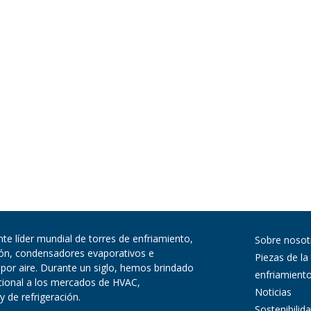
te líder mundial de torres de enfriamiento,
Sobre nosot
ión, condensadores evaporativos e
Piezas de la
 por aire. Durante un siglo, hemos brindado
enfriamient
pcional a los mercados de HVAC,
Noticias
y de refrigeración.
Sostenibilid