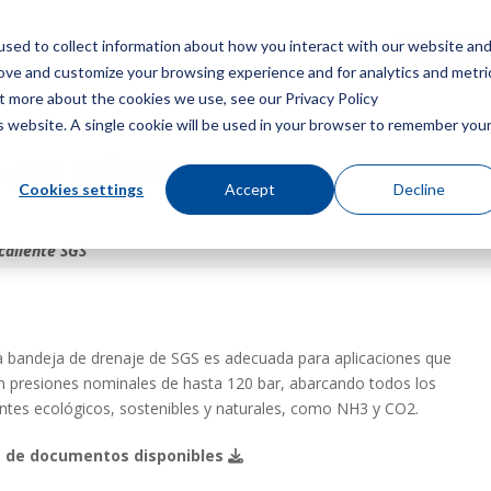
sed to collect information about how you interact with our website an
Menú
Consigue u
rove and customize your browsing experience and for analytics and metri
ut more about the cookies we use, see our Privacy Policy
is website. A single cookie will be used in your browser to remember you
 gas caliente SGS
Cookies settings
Accept
Decline
caliente SGS
s
 bandeja de drenaje de SGS es adecuada para aplicaciones que
n presiones nominales de hasta 120 bar, abarcando todos los
antes ecológicos, sostenibles y naturales, como NH3 y CO2.
 de documentos disponibles