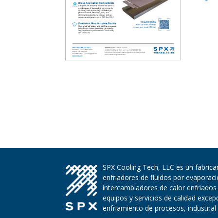
SPX Cooling Tech, LLC es un fabrican
enfriadores de fluidos por evaporac
intercambiadores de calor enfriados
equipos y servicios de calidad exce
enfriamiento de procesos, industrial 