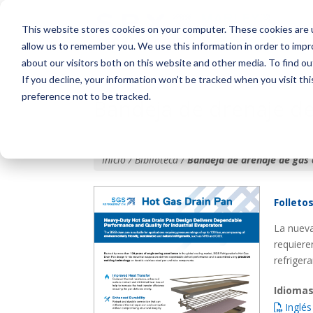
This website stores cookies on your computer. These cookies are u
allow us to remember you. We use this information in order to imp
about our visitors both on this website and other media. To find o
If you decline, your information won’t be tracked when you visit th
preference not to be tracked.
Bandeja de drenaje de
Inicio / Biblioteca /
Bandeja de drenaje de gas 
Folleto
La nueva
requiere
refriger
Idiomas
Inglés