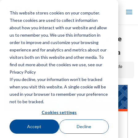
This website stores cookies on your computer.
These cookies are used to collect information
about how you interact with our website and allow
us to remember you. We use this information in
Control ultrasónico de nivel de
order to improve and customize your browsing
líquido LLC+u Datos y
experience and for analytics and metrics about our
especificaciones de ingeniería
visitors both on this website and other media. To
find out more about the cookies we use, see our
Inicio / Biblioteca /
Control ultrasónico de nivel de líquido
Privacy Policy
LLC+u Datos y especificaciones de ingeniería
If you decline, your information won’t be tracked
when you visit this website. A single cookie will be
used in your browser to remember your preference
not to be tracked.
Cookies settings
Accept
Decline