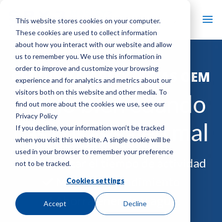
This website stores cookies on your computer.
These cookies are used to collect information
about how you interact with our website and allow
us to remember you. We use this information in
order to improve and customize your browsing
GENUINO
MARLEY
PIEZAS OEM
experience and for analytics and metrics about our
visitors both on this website and other media. To
Hazlo bien cuando
find out more about the cookies we use, see our
Privacy Policy
Las cosas salen mal
If you decline, your information won’t be tracked
when you visit this website. A single cookie will be
used in your browser to remember your preference
Maximizar el tiempo de actividad
not to be tracked.
Mejorar el rendimiento
Cookies settings
Ahorra energía y agua.
Accept
Decline