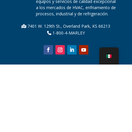
equipos y servicios de calidad excepcional
a los mercados de HVAC, enfriamiento de
procesos, industrial y de refrigeración.
7401 W. 129th St., Overland Park, KS 66213
1-800-4-MARLEY
Sobre nosotros
Piezas de la torre de enfriamiento
Noticias
Sostenibilidad
Calculadora de agua
CoolSpec®
Prueba de rendimiento
¿Qué es una torre de enfriamiento?
Tecnologías SPX