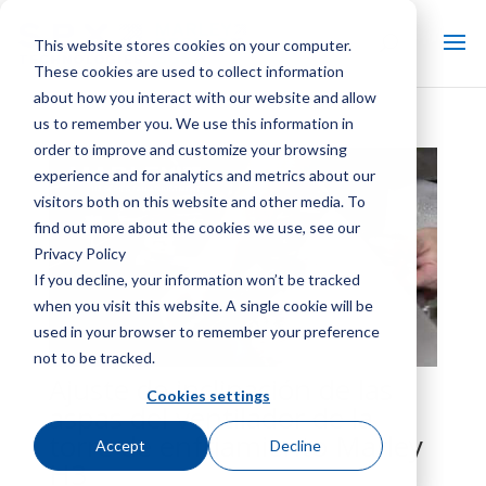
This website stores cookies on your computer.
These cookies are used to collect information
about how you interact with our website and allow
us to remember you. We use this information in
order to improve and customize your browsing
experience and for analytics and metrics about our
visitors both on this website and other media. To
find out more about the cookies we use, see our
Privacy Policy
If you decline, your information won’t be tracked
when you visit this website. A single cookie will be
used in your browser to remember your preference
not to be tracked.
Ajuste de inclinación de las
Cookies settings
aspas del ventilador de la
torre de enfriamiento Marley
Accept
Decline
H3