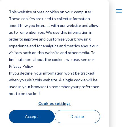
This website stores cookies on your computer.
These cookies are used to collect information
about how you interact with our website and allow
us to remember you. We use this information in
Datos de ingeniería y
order to improve and customize your browsing
especificaciones del AV 6800
experience and for analytics and metrics about our
visitors both on this website and other media. To
Folleto AV 6800
find out more about the cookies we use, see our
Privacy Policy
Manual del usuario del IOM
If you decline, your information won’t be tracked
de la torre de enfriamiento
when you visit this website. A single cookie will be
AV6800
used in your browser to remember your preference
not to be tracked.
Cookies settings
Accept
Decline