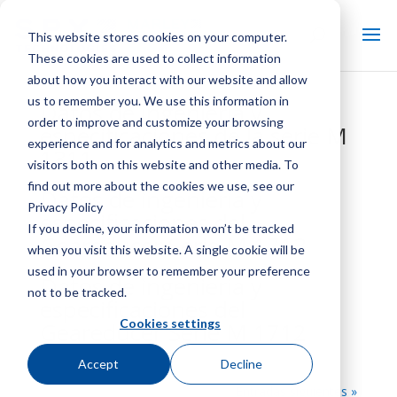
This website stores cookies on your computer.
These cookies are used to collect information
about how you interact with our website and allow
us to remember you. We use this information in
Datos de ingeniería y
order to improve and customize your browsing
especificaciones de la serie M
experience and for analytics and metrics about our
1311
visitors both on this website and other media. To
find out more about the cookies we use, see our
Datos de ingeniería y
Privacy Policy
especificaciones del
If you decline, your information won’t be tracked
Geareducer Serie M 1713
when you visit this website. A single cookie will be
used in your browser to remember your preference
Datos de ingeniería y
not to be tracked.
especificaciones del
Cookies settings
Geareducer Serie M 1712
Accept
Decline
Entradas siguientes »