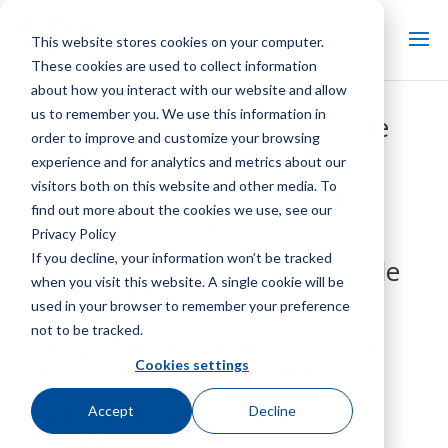
This website stores cookies on your computer.
These cookies are used to collect information
about how you interact with our website and allow
us to remember you. We use this information in
Marley Insight – Eficiencia de
order to improve and customize your browsing
la plataforma adiabática
experience and for analytics and metrics about our
visitors both on this website and other media. To
Marley Insight – Ventilador
find out more about the cookies we use, see our
ultrasilencioso
Privacy Policy
If you decline, your information won’t be tracked
Marley Insight - Soluciones de
when you visit this website. A single cookie will be
sonido NC
used in your browser to remember your preference
not to be tracked.
Registrar información sobre
el condensador evaporativo
Cookies settings
Marley Insight – Sísmica
Accept
Decline
OSHPD