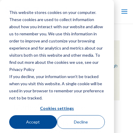
This website stores cookies on your computer.
These cookies are used to collect information
about how you interact with our website and allow
us to remember you. We use this information in
order to improve and customize your browsing
experience and for analytics and metrics about our
visitors both on this website and other media. To
find out more about the cookies we use, see our
Privacy Policy
If you decline, your information won’t be tracked
when you visit this website. A single cookie will be
used in your browser to remember your preference
not to be tracked.
®
Marley
reductor de
Cookies settings
®
engranajes
Cambio de
aceite de la caja de
Accept
Decline
engranajes de la torre de