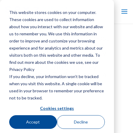
This website stores cookies on your computer.
These cookies are used to collect information
about how you interact with our website and allow
us to remember you. We use this information in
Panel de control CoolBoost
order to improve and customize your browsing
Opti AD de Recold para la
experience and for analytics and metrics about our
serie adiabática OlympusV
visitors both on this website and other media. To
find out more about the cookies we use, see our
Panel de control Marley
Privacy Policy
CoolBoost Opti AD para la
If you decline, your information won’t be tracked
serie OlympusV Adiabatic
when you visit this website. A single cookie will be
used in your browser to remember your preference
not to be tracked.
Cookies settings
Accept
Decline